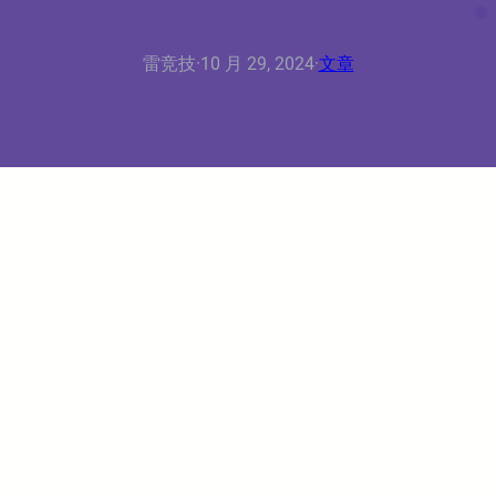
雷竞技
·
10 月 29, 2024
·
文章