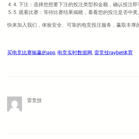
4. 下注：选择您想要下注的投注类型和金额，确认投注即
5. 观看比赛：等待比赛结果揭晓，看看您的投注是否中奖
快来加入我们，体验安全、可靠的电竞投注服务，赢取丰厚
买电竞比赛输赢的app
, 
电竞实时数据网
, 
雷竞技raybet体育
雷竞技