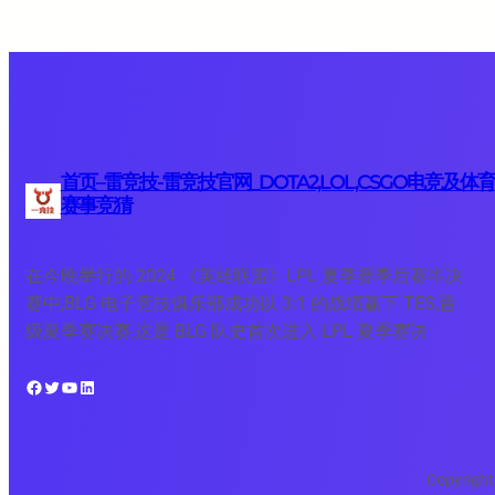
首页–雷竞技-雷竞技官网_DOTA2,LOL,CSGO电竞及体育
赛事竞猜
在今晚举行的 2024 《英雄联盟》LPL 夏季赛季后赛半决
赛中,BLG 电子竞技俱乐部成功以 3:1 的战绩赢下 TES,晋
级夏季赛决赛,这是 BLG 队史首次进入 LPL 夏季赛决
Facebook
Twitter
YouTube
LinkedIn
Copyright