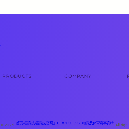
PRODUCTS
COMPANY
首页–雷竞技-雷竞技官网_DOTA2,LOL,CSGO电竞及体育赛事竞猜
 © 2024 ·
· All rig