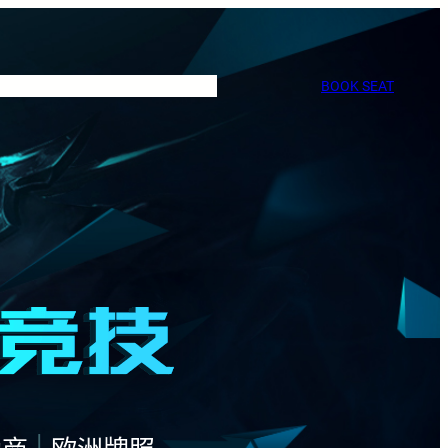
BOOK SEAT