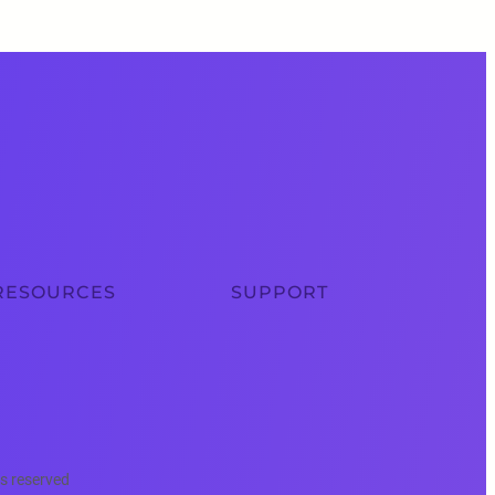
RESOURCES
SUPPORT
hts reserved