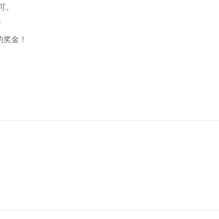
可。
。
的奖金！