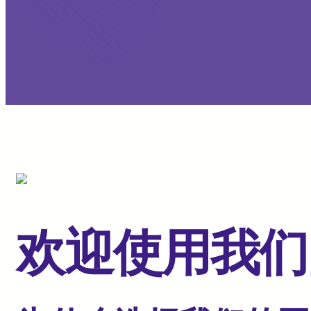
欢迎使用我们