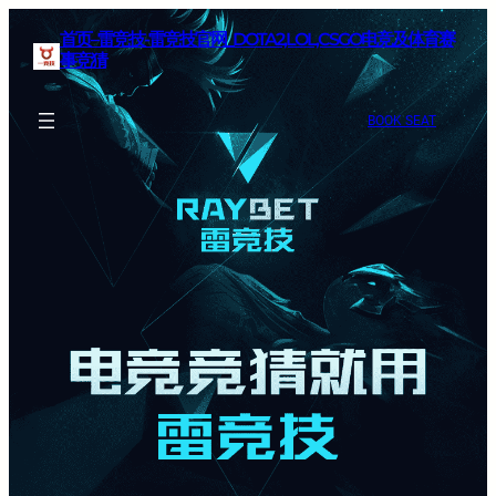
首页–雷竞技-雷竞技官网_DOTA2,LOL,CSGO电竞及体育赛
事竞猜
BOOK SEAT