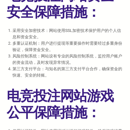
安全保障措施：
采用安全加密技术：网站使用SSL加密技术保护用户的个人信
息和资金安全。
多重认证机制：用户进行提现等重要操作时需要经过多重身份
验证，保障资金安全。
风险控制系统：网站设有专业的风险控制系统，监控用户账户
的资金流动，及时发现异常情况。
第三方支付平台：与知名的第三方支付平台合作，确保资金的
快速、安全的转账。
电竞投注网站游戏
公平保障措施：