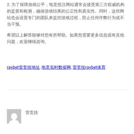
2. 为了保障游戏公平，电竞投注网站通常会接受第三方权威机构
的监督和检测，确保游戏结果的公正性和真实性。同时，这些网
站也会设置专门的团队来监控游戏过程，防止任何作弊行为或不
当干预。
希望以上解答能够对您有所帮助。如果您需要更多信息或有其他
问题，欢迎继续咨询。
raybet雷竞技地址
, 
电竞实时数据网
, 
雷竞技raybet体育
雷竞技