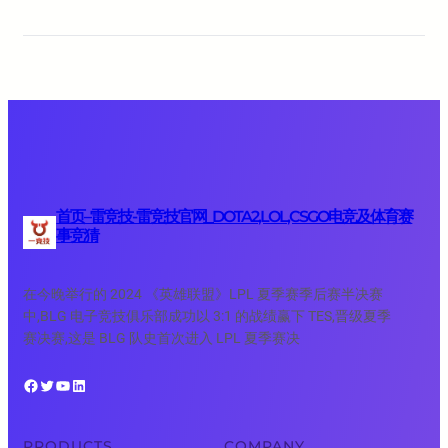
首页–雷竞技-雷竞技官网_DOTA2,LOL,CSGO电竞及体育赛
事竞猜
在今晚举行的 2024 《英雄联盟》LPL 夏季赛季后赛半决赛
中,BLG 电子竞技俱乐部成功以 3:1 的战绩赢下 TES,晋级夏季
赛决赛,这是 BLG 队史首次进入 LPL 夏季赛决
Facebook
Twitter
YouTube
LinkedIn
PRODUCTS
COMPANY