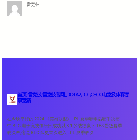
雷竞技
首页–雷竞技-雷竞技官网_DOTA2,LOL,CSGO电竞及体育赛
事竞猜
在今晚举行的 2024 《英雄联盟》LPL 夏季赛季后赛半决赛
中,BLG 电子竞技俱乐部成功以 3:1 的战绩赢下 TES,晋级夏季
赛决赛,这是 BLG 队史首次进入 LPL 夏季赛决