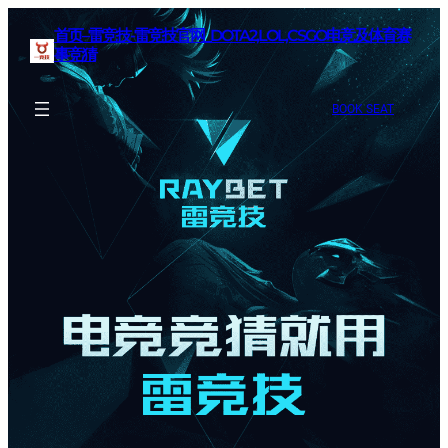
首页–雷竞技-雷竞技官网_DOTA2,LOL,CSGO电竞及体育赛
事竞猜
BOOK SEAT