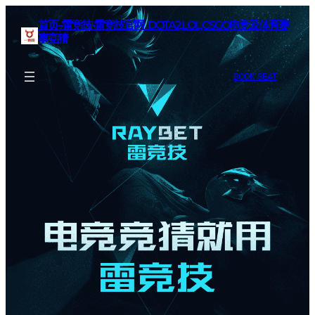
首页–雷竞技-雷竞技官网_DOTA2,LOL,CSGO电竞及体育赛
事竞猜
BOOK SEAT