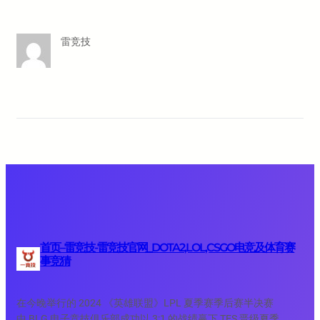
雷竞技
首页–雷竞技-雷竞技官网_DOTA2,LOL,CSGO电竞及体育赛
事竞猜
在今晚举行的 2024 《英雄联盟》LPL 夏季赛季后赛半决赛
中,BLG 电子竞技俱乐部成功以 3:1 的战绩赢下 TES,晋级夏季