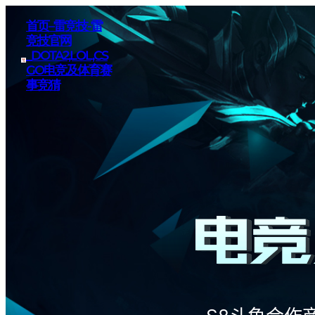
首页–雷竞技-雷
竞技官网
_DOTA2,LOL,CS
GO电竞及体育赛
事竞猜