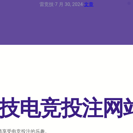
雷竞技
·
7 月 30, 2024
·
文章
技电竞投注网
情享受电竞投注的乐趣。