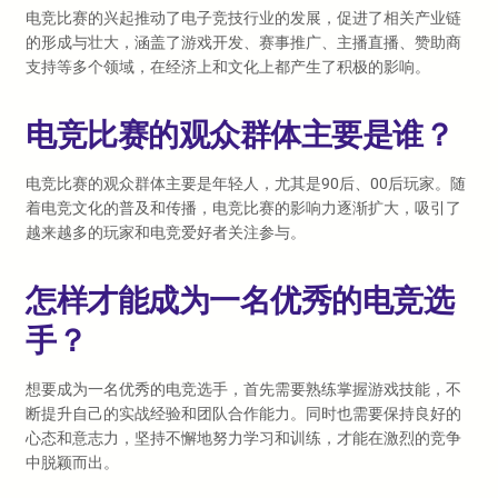
电竞比赛的兴起推动了电子竞技行业的发展，促进了相关产业链
的形成与壮大，涵盖了游戏开发、赛事推广、主播直播、赞助商
支持等多个领域，在经济上和文化上都产生了积极的影响。
电竞比赛的观众群体主要是谁？
电竞比赛的观众群体主要是年轻人，尤其是90后、00后玩家。随
着电竞文化的普及和传播，电竞比赛的影响力逐渐扩大，吸引了
越来越多的玩家和电竞爱好者关注参与。
怎样才能成为一名优秀的电竞选
手？
想要成为一名优秀的电竞选手，首先需要熟练掌握游戏技能，不
断提升自己的实战经验和团队合作能力。同时也需要保持良好的
心态和意志力，坚持不懈地努力学习和训练，才能在激烈的竞争
中脱颖而出。