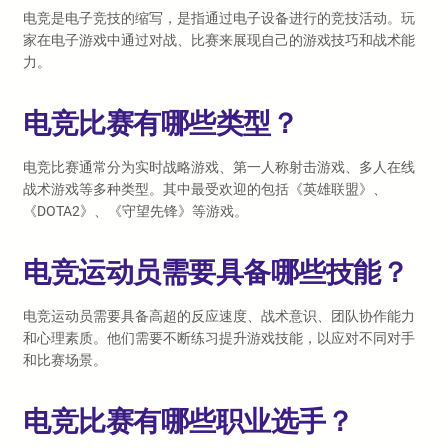
电竞是电子竞技的缩写，是指通过电子设备进行的竞技活动。玩
家在电子游戏中通过对战、比赛来展现自己的游戏技巧和战术能
力。
电竞比赛有哪些类型？
电竞比赛通常分为实时战略游戏、第一人称射击游戏、多人在线
战术游戏等多种类型。其中最受欢迎的包括《英雄联盟》、
《DOTA2》、《守望先锋》等游戏。
电竞运动员需要具备哪些技能？
电竞运动员需要具备高超的反应速度、战术意识、团队协作能力
和心理素质。他们需要不断练习提升游戏技能，以应对不同对手
和比赛场景。
电竞比赛有哪些职业选手？