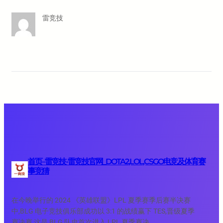
雷竞技
首页–雷竞技-雷竞技官网_DOTA2,LOL,CSGO电竞及体育赛
事竞猜
在今晚举行的 2024 《英雄联盟》LPL 夏季赛季后赛半决赛
中,BLG 电子竞技俱乐部成功以 3:1 的战绩赢下 TES,晋级夏季
赛决赛,这是 BLG 队史首次进入 LPL 夏季赛决