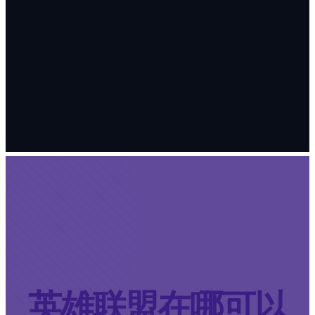
英雄联盟在哪可以