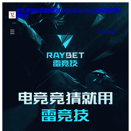
首页–雷竞技-雷竞技官网_DOTA2,LOL,CSGO电竞及体育赛
事竞猜
BOOK SEAT