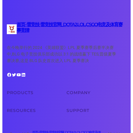
首页–雷竞技-雷竞技官网_DOTA2,LOL,CSGO电竞及体育赛
事竞猜
在今晚举行的 2024 《英雄联盟》LPL 夏季赛季后赛半决赛
中,BLG 电子竞技俱乐部成功以 3:1 的战绩赢下 TES,晋级夏季
赛决赛,这是 BLG 队史首次进入 LPL 夏季赛决
Facebook
Twitter
YouTube
LinkedIn
PRODUCTS
COMPANY
RESOURCES
SUPPORT
首页–雷竞技-雷竞技官网_DOTA2,LOL,CSGO电竞及体