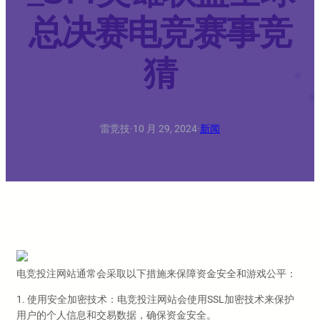
总决赛电竞赛事竞
猜
雷竞技
·
10 月 29, 2024
·
新闻
电竞投注网站通常会采取以下措施来保障资金安全和游戏公平：
1. 使用安全加密技术：电竞投注网站会使用SSL加密技术来保护
用户的个人信息和交易数据，确保资金安全。