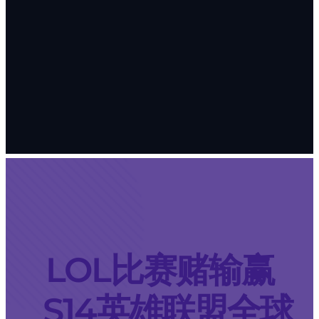
LOL比赛赌输赢
_S14英雄联盟全球