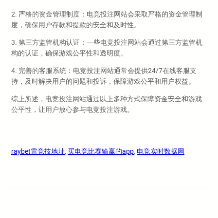
2. 严格的资金管理制度：电竞投注网站会采取严格的资金管理制
度，确保用户存款和提款的安全和及时性。
3. 第三方监管机构认证：一些电竞投注网站会通过第三方监管机
构的认证，确保游戏公平性和透明度。
4. 完善的客服系统：电竞投注网站通常会提供24/7在线客服支
持，及时解决用户的问题和投诉，保障游戏公平和用户权益。
综上所述，电竞投注网站通过以上多种方式保障资金安全和游戏
公平性，让用户放心参与电竞投注游戏。
raybet雷竞技地址
, 
买电竞比赛输赢的app
, 
电竞实时数据网