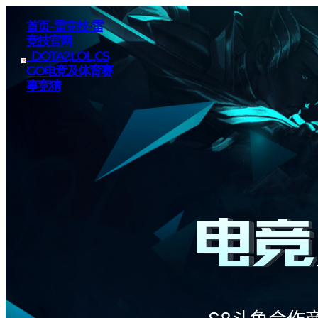
首页–雷竞技-雷
竞技官网
_DOTA2,LOL,CS
GO电竞及体育赛
事竞猜