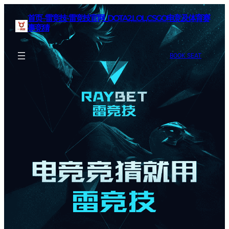
首页–雷竞技-雷竞技官网_DOTA2,LOL,CSGO电竞及体育赛
事竞猜
BOOK SEAT