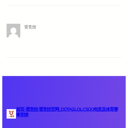
雷竞技
首页–雷竞技-雷竞技官网_DOTA2,LOL,CSGO电竞及体育赛
事竞猜