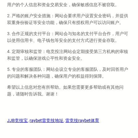
用户的个人信息和资金交易安全，确保敏感信息不被窃取。
2. 严格的账户安全措施：网站会要求用户设置安全密码，并提供
双重身份验证等安全功能，确保只有授权用户可以访问账户。
3. 合作正规的支付平台：网站会与知名的支付平台合作，用户可
以使用信用卡、电子钱包等安全的支付方式进行资金存取。
4. 定期审核和监管：电竞投注网站会定期接受第三方机构的审核
和监管，以确保游戏公平性和资金安全。
5. 专业的客服团队：网站会设立专业的客服团队，及时回答用户
的问题和解决各种问题，确保用户的权益得到保障。
希望以上信息对您有所帮助。如果您需要更多帮助或有其他问
题，请随时告诉我。谢谢！
JJB竞技宝
, 
raybet雷竞技地址
, 
雷竞技raybet体育