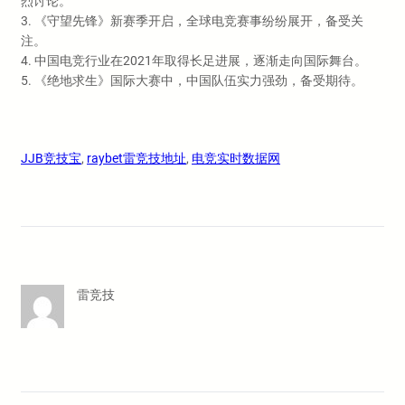
烈讨论。
3. 《守望先锋》新赛季开启，全球电竞赛事纷纷展开，备受关
注。
4. 中国电竞行业在2021年取得长足进展，逐渐走向国际舞台。
5. 《绝地求生》国际大赛中，中国队伍实力强劲，备受期待。
JJB竞技宝
, 
raybet雷竞技地址
, 
电竞实时数据网
雷竞技