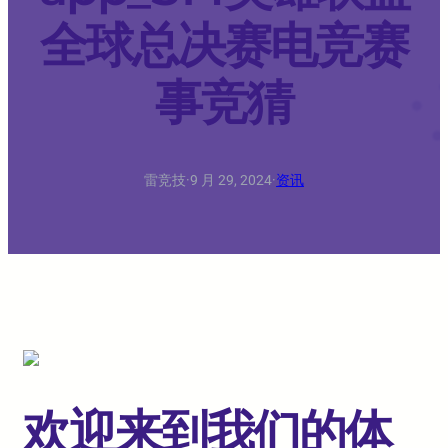
全球总决赛电竞赛
事竞猜
雷竞技
·
9 月 29, 2024
·
资讯
欢迎来到我们的体