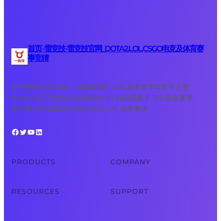
首页–雷竞技-雷竞技官网_DOTA2,LOL,CSGO电竞及体育赛
事竞猜
在今晚举行的 2024 《英雄联盟》LPL 夏季赛季后赛半决赛
中,BLG 电子竞技俱乐部成功以 3:1 的战绩赢下 TES,晋级夏季
赛决赛,这是 BLG 队史首次进入 LPL 夏季赛决
Facebook
Twitter
YouTube
LinkedIn
PRODUCTS
COMPANY
RESOURCES
SUPPORT