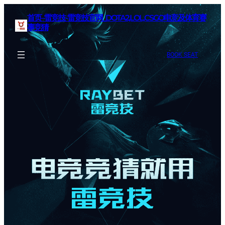
首页–雷竞技-雷竞技官网_DOTA2,LOL,CSGO电竞及体育赛
事竞猜
BOOK SEAT