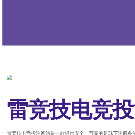
雷竞技电竞投
雷竞技电竞投注网站是一款提供安全、可靠的足球下注服务