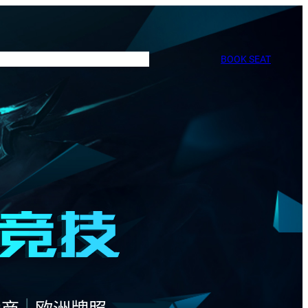
BOOK SEAT