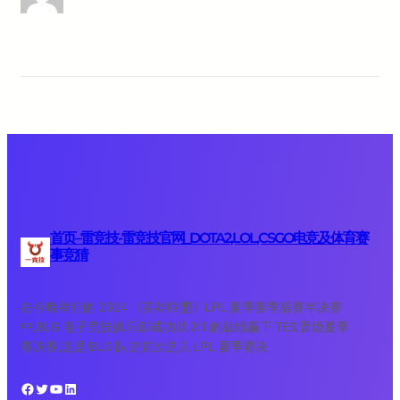
首页–雷竞技-雷竞技官网_DOTA2,LOL,CSGO电竞及体育赛
事竞猜
在今晚举行的 2024 《英雄联盟》LPL 夏季赛季后赛半决赛
中,BLG 电子竞技俱乐部成功以 3:1 的战绩赢下 TES,晋级夏季
赛决赛,这是 BLG 队史首次进入 LPL 夏季赛决
Facebook
Twitter
YouTube
LinkedIn