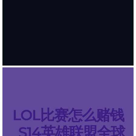
LOL比赛怎么赌钱
_S14英雄联盟全球