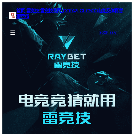
首页–雷竞技-雷竞技官网_DOTA2,LOL,CSGO电竞及体育赛
事竞猜
BOOK SEAT