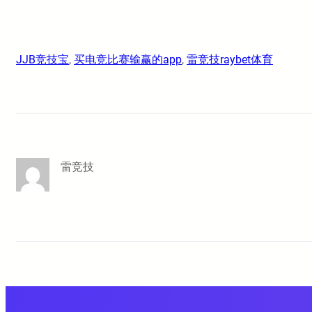
JJB竞技宝
, 
买电竞比赛输赢的app
, 
雷竞技raybet体育
雷竞技