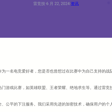
雷竞技
·
6 月 22, 2024
·
资讯
作为一名电竞爱好者，您是否也曾想过在比赛中为自己支持的战
热门游戏比赛，如英雄联盟、王者荣耀、绝地求生等。通过雷竞
全、公平的下注服务。我们采用先进的加密技术，确保用户的个人