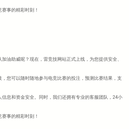
竞赛事的精彩时刻！
队加油助威呢？现在，雷竞技网站正式上线，为您提供安全、
技，您可以随时随地参与电竞比赛的投注，预测比赛结果，支
信息和资金安全。同时，我们还拥有专业的客服团队，24小
竞赛事的精彩时刻！