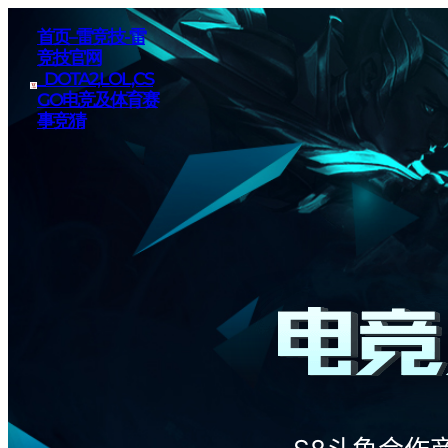
首页–雷竞技-雷
竞技官网
_DOTA2,LOL,CS
GO电竞及体育赛
事竞猜