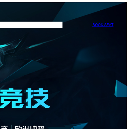
BOOK SEAT