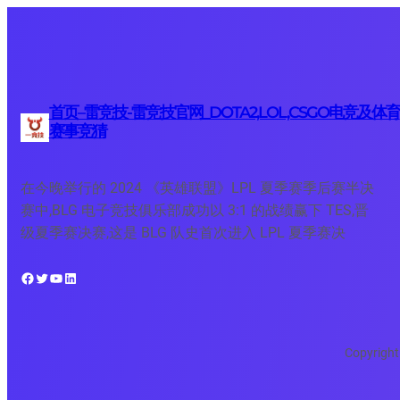
首页–雷竞技-雷竞技官网_DOTA2,LOL,CSGO电竞及体育
赛事竞猜
在今晚举行的 2024 《英雄联盟》LPL 夏季赛季后赛半决
赛中,BLG 电子竞技俱乐部成功以 3:1 的战绩赢下 TES,晋
级夏季赛决赛,这是 BLG 队史首次进入 LPL 夏季赛决
Facebook
Twitter
YouTube
LinkedIn
Copyright