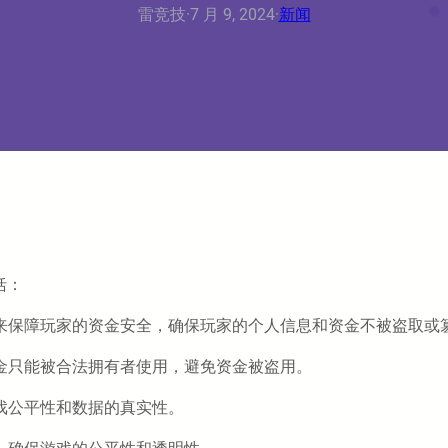
雷竞技
·
7 月 9, 2024
·
新闻
括：
统来保障玩家的资金安全，确保玩家的个人信息和资金不被盗取或
资金只能被合法拥有者使用，避免资金被盗用。
游戏公平性和数据的真实性。