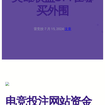
买外围
雷竞技
·
7 月 15, 2024
·
文章
电竞投注网站资金