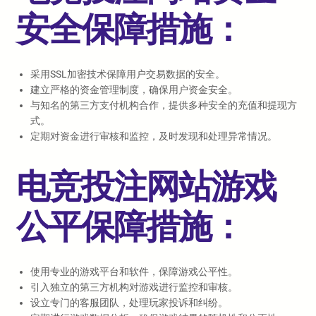
安全保障措施：
采用SSL加密技术保障用户交易数据的安全。
建立严格的资金管理制度，确保用户资金安全。
与知名的第三方支付机构合作，提供多种安全的充值和提现方
式。
定期对资金进行审核和监控，及时发现和处理异常情况。
电竞投注网站游戏
公平保障措施：
使用专业的游戏平台和软件，保障游戏公平性。
引入独立的第三方机构对游戏进行监控和审核。
设立专门的客服团队，处理玩家投诉和纠纷。