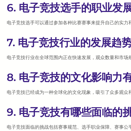
6. 电子竞技选手的职业发
电子竞技选手可以通过参加各种比赛赛事来提升自己的实力
7. 电子竞技行业的发展趋
电子竞技行业在全球范围内正在快速发展，观众数量和市场
8. 电子竞技的文化影响力
电子竞技已经成为一种全球化的文化现象，吸引了众多观众
9. 电子竞技有哪些面临的
电子竞技面临的挑战包括赛事规范、选手职业保障、赛事公