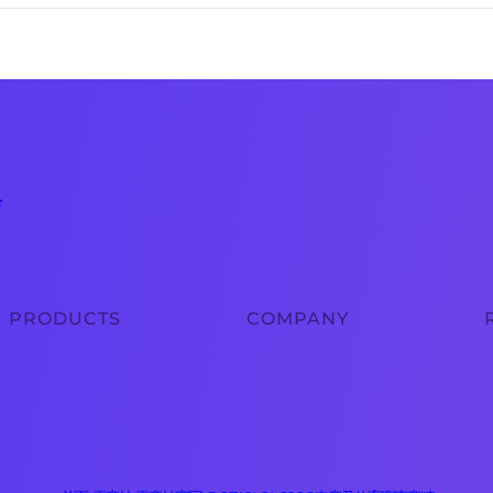
PRODUCTS
COMPANY