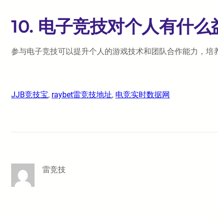
10. 电子竞技对个人有什
参与电子竞技可以提升个人的游戏技术和团队合作能力，培
JJB竞技宝
, 
raybet雷竞技地址
, 
电竞实时数据网
雷竞技