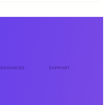
RESOURCES
SUPPORT