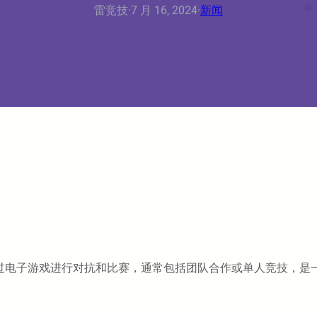
雷竞技
·
7 月 16, 2024
·
新闻
过电子游戏进行对抗和比赛，通常包括团队合作或单人竞技，是
？