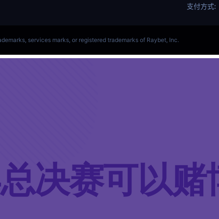
14总决赛可以赌