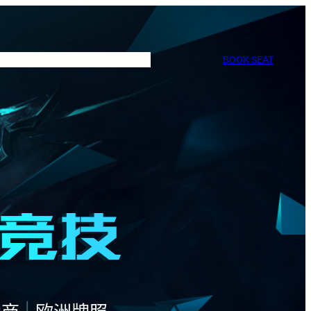
BOOK SEAT