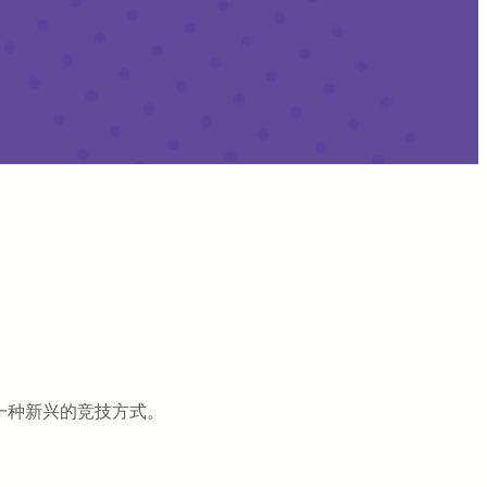
一种新兴的竞技方式。