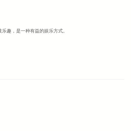
技乐趣，是一种有益的娱乐方式。