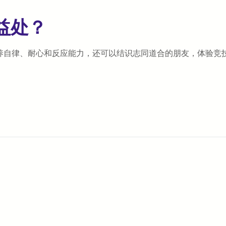
么益处？
养自律、耐心和反应能力，还可以结识志同道合的朋友，体验竞