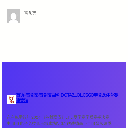
雷竞技
首页–雷竞技-雷竞技官网_DOTA2,LOL,CSGO电竞及体育赛
事竞猜
在今晚举行的 2024 《英雄联盟》LPL 夏季赛季后赛半决赛
中,BLG 电子竞技俱乐部成功以 3:1 的战绩赢下 TES,晋级夏季