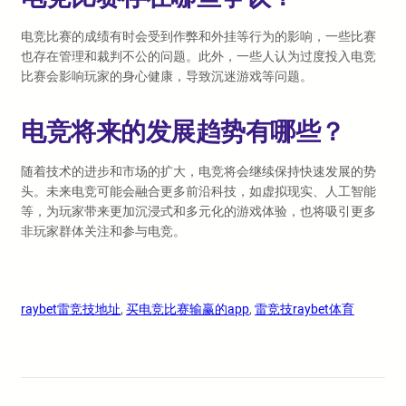
电竞比赛的成绩有时会受到作弊和外挂等行为的影响，一些比赛
也存在管理和裁判不公的问题。此外，一些人认为过度投入电竞
比赛会影响玩家的身心健康，导致沉迷游戏等问题。
电竞将来的发展趋势有哪些？
随着技术的进步和市场的扩大，电竞将会继续保持快速发展的势
头。未来电竞可能会融合更多前沿科技，如虚拟现实、人工智能
等，为玩家带来更加沉浸式和多元化的游戏体验，也将吸引更多
非玩家群体关注和参与电竞。
raybet雷竞技地址
, 
买电竞比赛输赢的app
, 
雷竞技raybet体育