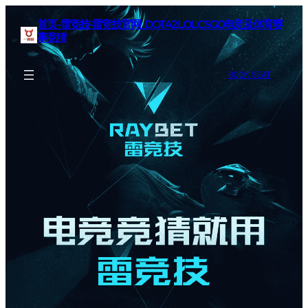
首页–雷竞技-雷竞技官网_DOTA2,LOL,CSGO电竞及体育赛
事竞猜
BOOK SEAT