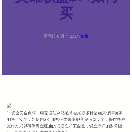
买
雷竞技
·
8 月 4, 2024
·
文章
1. 资金安全保障：电竞投注网站通常会采取多种措施来保障玩家
的资金安全，如使用SSL加密技术来保护交易信息安全，提供多种
支付方式以确保资金流通的便捷性和安全性，设立专门的财务团