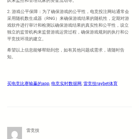
队来监控和管理玩家的资金流动等。
2. 游戏公平保障：为了确保游戏的公平性，电竞投注网站通常会
采用随机数生成器（RNG）来确保游戏结果的随机性，定期对游
戏软件进行审计和检测以确保游戏结果的真实性和公平性，设立
独立的监管机构来监督游戏运营过程，确保游戏规则的执行和公
平竞技环境的建立。
希望以上信息能够帮助到您，如有其他问题或需求，请随时告
知。
买电竞比赛输赢的app
, 
电竞实时数据网
, 
雷竞技raybet体育
雷竞技