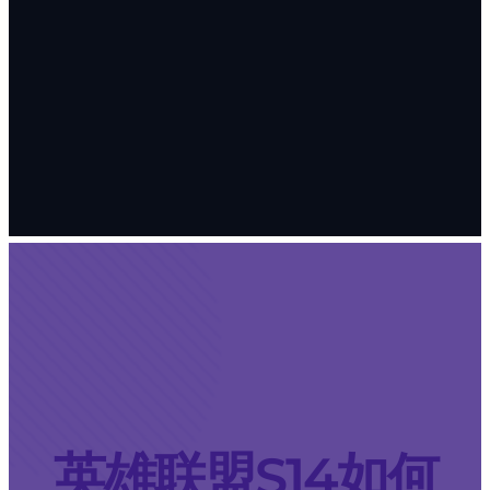
英雄联盟S14如何