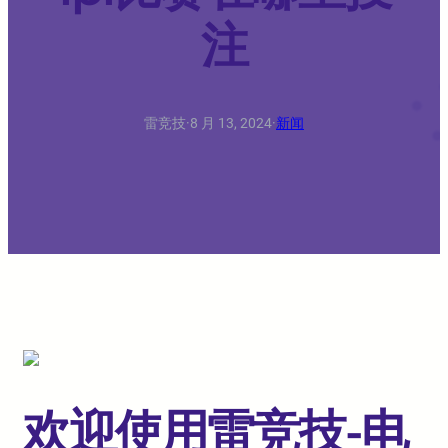
注
雷竞技
·
8 月 13, 2024
·
新闻
欢迎使用雷竞技-电