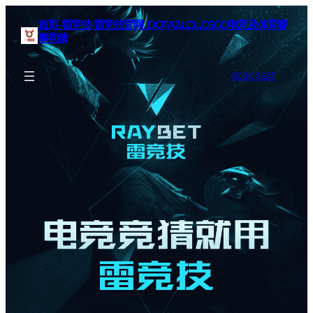
首页–雷竞技-雷竞技官网_DOTA2,LOL,CSGO电竞及体育赛
事竞猜
BOOK SEAT