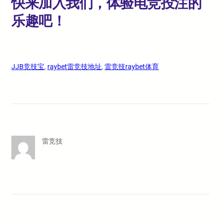
快来加入我们，体验电竞投注的
乐趣吧！
JJB竞技宝
, 
raybet雷竞技地址
, 
雷竞技raybet体育
雷竞技