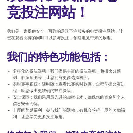
竞投注网站！
我们是一家提供安全、可靠的足球下注服务的电竞投注网站，让
您在观看比赛的同时可以参与投注，领略电竞带来的乐趣。
我们的特色功能包括：
多样化的投注选项：我们提供丰富的投注选项，包括比分预
测、胜负预测等，让您拥有更多选择机会。
实时赛事跟踪：随时随地查看比赛实时数据，全程掌握比赛进
程，助您做出更准确的投注决策。
安全保障：我们采用最先进的加密技术，确保您的资金和个人
信息安全无忧。
丰厚的奖励福利：参与我们的活动，有机会获得丰厚的奖励福
利，让您享受更多投注乐趣。