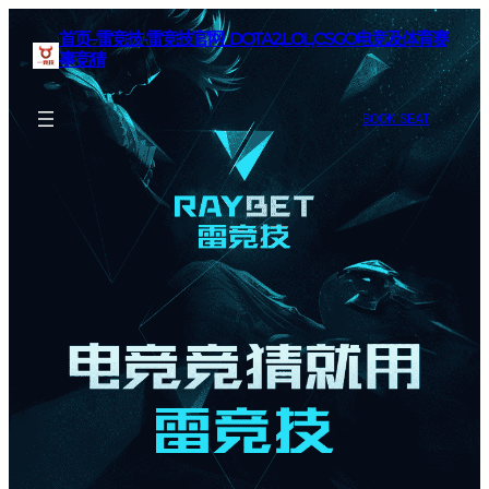
首页–雷竞技-雷竞技官网_DOTA2,LOL,CSGO电竞及体育赛
事竞猜
BOOK SEAT