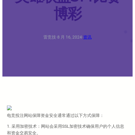
博彩
雷竞技
·
8 月 16, 2024
·
资讯
电竞投注网站保障资金安全通常通过以下方式保障：
1. 采用加密技术：网站会采用SSL加密技术确保用户的个人信息
和资金交易安全。