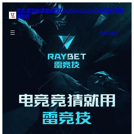
首页–雷竞技-雷竞技官网_DOTA2,LOL,CSGO电竞及体育赛
事竞猜
BOOK SEAT