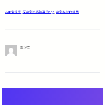
JJB竞技宝
, 
买电竞比赛输赢的app
, 
电竞实时数据网
雷竞技