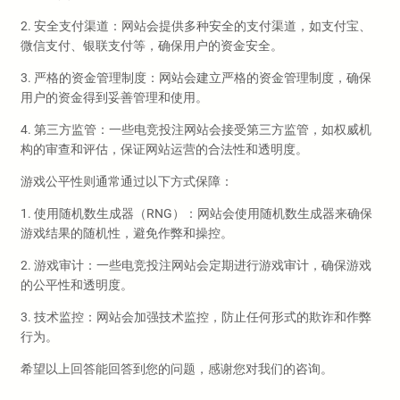
2. 安全支付渠道：网站会提供多种安全的支付渠道，如支付宝、
微信支付、银联支付等，确保用户的资金安全。
3. 严格的资金管理制度：网站会建立严格的资金管理制度，确保
用户的资金得到妥善管理和使用。
4. 第三方监管：一些电竞投注网站会接受第三方监管，如权威机
构的审查和评估，保证网站运营的合法性和透明度。
游戏公平性则通常通过以下方式保障：
1. 使用随机数生成器（RNG）：网站会使用随机数生成器来确保
游戏结果的随机性，避免作弊和操控。
2. 游戏审计：一些电竞投注网站会定期进行游戏审计，确保游戏
的公平性和透明度。
3. 技术监控：网站会加强技术监控，防止任何形式的欺诈和作弊
行为。
希望以上回答能回答到您的问题，感谢您对我们的咨询。