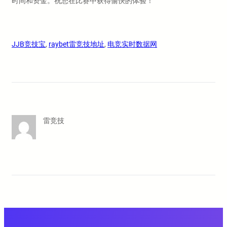
时间和资金。祝您在比赛中获得愉快的体验！
JJB竞技宝
, 
raybet雷竞技地址
, 
电竞实时数据网
雷竞技