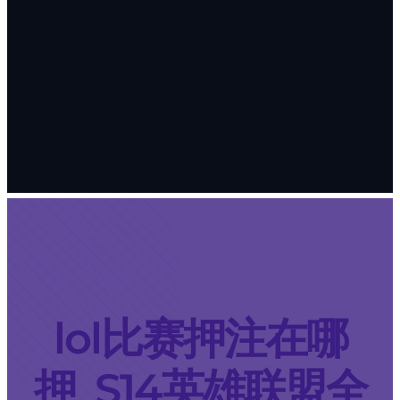
lol比赛押注在哪
押_S14英雄联盟全