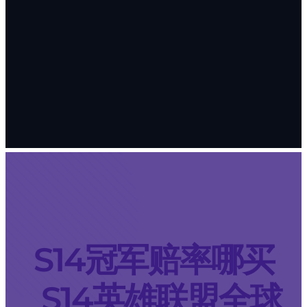
S14冠军赔率哪买
_S14英雄联盟全球