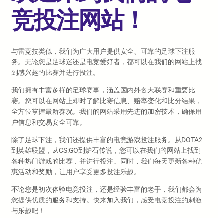
竞投注网站！
与雷竞技类似，我们为广大用户提供安全、可靠的足球下注服
务。无论您是足球迷还是电竞爱好者，都可以在我们的网站上找
到感兴趣的比赛并进行投注。
我们拥有丰富多样的足球赛事，涵盖国内外各大联赛和重要比
赛。您可以在网站上即时了解比赛信息、赔率变化和比分结果，
全方位掌握最新赛况。我们的网站采用先进的加密技术，确保用
户信息和交易安全可靠。
除了足球下注，我们还提供丰富的电竞游戏投注服务。从DOTA2
到英雄联盟，从CS:GO到炉石传说，您可以在我们的网站上找到
各种热门游戏的比赛，并进行投注。同时，我们每天更新各种优
惠活动和奖励，让用户享受更多投注乐趣。
不论您是初次体验电竞投注，还是经验丰富的老手，我们都会为
您提供优质的服务和支持。快来加入我们，感受电竞投注的刺激
与乐趣吧！